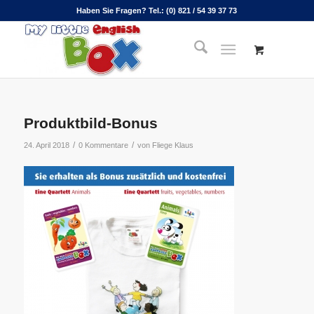
Haben Sie Fragen? Tel.: (0) 821 / 54 39 37 73
Produktbild-Bonus
/
/
24. April 2018
0 Kommentare
von
Fliege Klaus